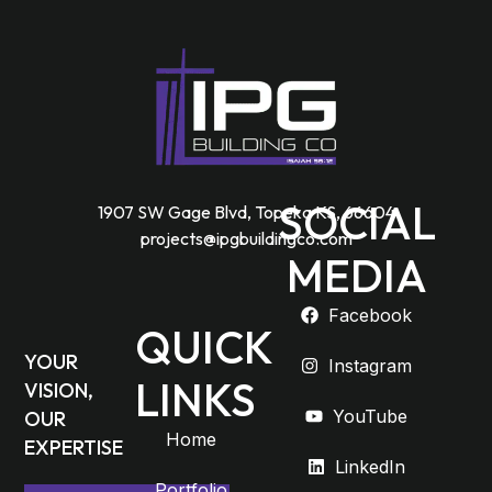
SOCIAL
1907 SW Gage Blvd, Topeka KS, 66604
projects@ipgbuildingco.com
MEDIA
Facebook
QUICK
YOUR
Instagram
LINKS
VISION,
YouTube
OUR
Home
EXPERTISE
LinkedIn
Portfolio