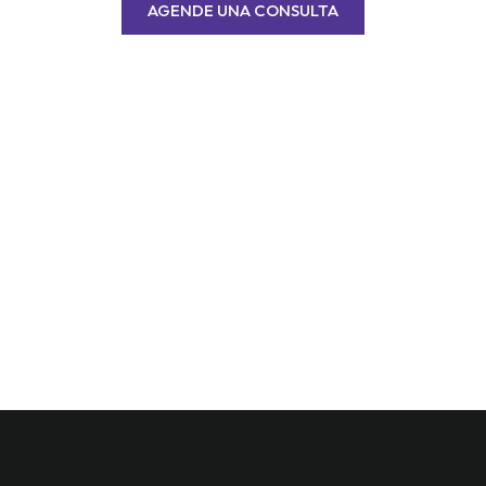
AGENDE UNA CONSULTA
Desde el diseño hasta la entrega, aportamos
transparencia y artesanía en cada etapa del
proceso. Hablemos sobre sus objetivos y
creemos un espacio construido con intención y
excelencia.
projects@ipgbuildingco.com